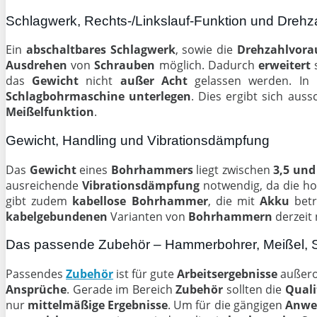
Schlagwerk, Rechts-/Linkslauf-Funktion und Dreh
Ein
abschaltbares Schlagwerk
, sowie die
Drehzahlvora
Ausdrehen
von
Schrauben
möglich. Dadurch
erweitert
das
Gewicht
nicht
außer Acht
gelassen werden. In B
Schlagbohrmaschine
unterlegen
. Dies ergibt sich aus
Meißelfunktion
.
Gewicht, Handling und Vibrationsdämpfung
Das
Gewicht
eines
Bohrhammers
liegt zwischen
3,5 und
ausreichende
Vibrationsdämpfung
notwendig, da die h
gibt zudem
kabellose
Bohrhammer
, die mit
Akku
betr
kabelgebundenen
Varianten von
Bohrhammern
derzeit
Das passende Zubehör – Hammerbohrer, Meißel, 
Passendes
Zubehör
ist für gute
Arbeitsergebnisse
außero
Ansprüche
. Gerade im Bereich
Zubehör
sollten die
Quali
nur
mittelmäßige
Ergebnisse
. Um für die gängigen
Anwe