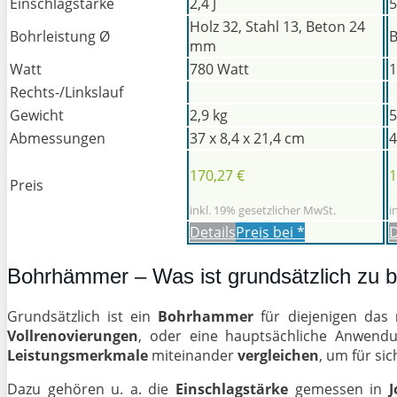
Einschlagstärke
2,4 J
5
Holz 32, Stahl 13, Beton 24
Bohrleistung Ø
mm
Watt
780 Watt
1
Rechts-/Linkslauf
Gewicht
2,9 kg
5
Abmessungen
37 x 8,4 x 21,4 cm
4
170,27 €
1
Preis
inkl. 19% gesetzlicher MwSt.
i
Details
Preis bei
*
D
Bohrhämmer – Was ist grundsätzlich zu 
Grundsätzlich ist ein
Bohrhammer
für diejenigen das
Vollrenovierungen
, oder eine hauptsächliche Anwend
Leistungsmerkmale
miteinander
vergleichen
, um für si
Dazu gehören u. a. die
Einschlagstärke
gemessen in
J