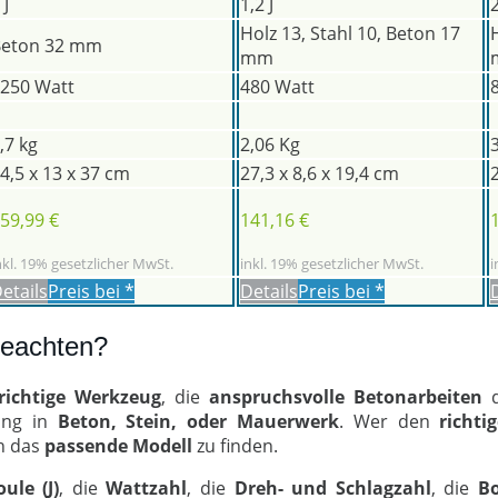
 J
1,2 J
2
Holz 13, Stahl 10, Beton 17
Beton 32 mm
mm
250 Watt
480 Watt
,7 kg
2,06 Kg
4,5 x 13 x 37 cm
27,3 x 8,6 x 19,4 cm
59,99 €
141,16 €
nkl. 19% gesetzlicher MwSt.
inkl. 19% gesetzlicher MwSt.
i
etails
Preis bei
*
Details
Preis bei
*
beachten?
richtige Werkzeug
, die
anspruchsvolle
Betonarbeiten
d
ung in
Beton, Stein, oder Mauerwerk
. Wer den
richt
ch das
passende
Modell
zu finden.
oule (J)
, die
Wattzahl
, die
Dreh- und Schlagzahl
, die
Bo