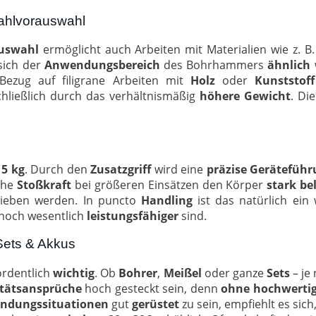
zahlvorauswahl
uswahl
ermöglicht auch Arbeiten mit Materialien wie z. B
sich der
Anwendungsbereich
des Bohrhammers
ähnlich
ezug auf filigrane Arbeiten mit
Holz
oder
Kunststoff
schließlich durch das verhältnismäßig
höhere
Gewicht
. Di
 5 kg
. Durch den
Zusatzgriff
wird eine
präzise
Geräteführ
ohe
Stoßkraft
bei größeren Einsätzen den Körper
stark
be
ieben werden. In puncto
Handling
ist das natürlich ein
 noch wesentlich
leistungsfähiger
sind.
Sets & Akkus
rdentlich
wichtig
. Ob
Bohrer
,
Meißel
oder ganze
Sets
– je
tätsansprüche
hoch gesteckt sein, denn
ohne
hochwerti
ndungssituationen
gut
gerüstet
zu sein, empfiehlt es sich