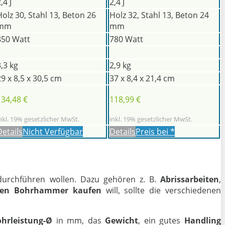
,4 J
2,4 J
Holz 30, Stahl 13, Beton 26
Holz 32, Stahl 13, Beton 24
mm
mm
850 Watt
780 Watt
3,3 kg
2,9 kg
29 x 8,5 x 30,5 cm
37 x 8,4 x 21,4 cm
134,48 €
118,99 €
nkl. 19% gesetzlicher MwSt.
inkl. 19% gesetzlicher MwSt.
Details
Nicht Verfügbar
Details
Preis bei
*
urchführen wollen. Dazu gehören z. B.
Abrissarbeiten
,
igen Bohrhammer kaufen
will, sollte die verschiedenen
hrleistung-Ø
in mm, das
Gewicht
, ein gutes
Handling