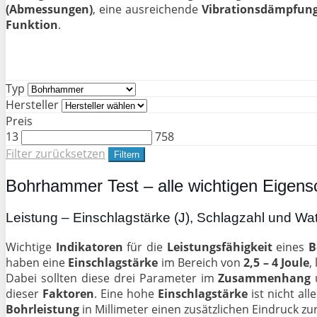
(Abmessungen)
, eine ausreichende
Vibrationsdämpfun
Funktion
.
Typ
Hersteller
Preis
13
758
Filter zurücksetzen
Filtern
Bohrhammer Test – alle wichtigen Eigensc
Leistung – Einschlagstärke (J), Schlagzahl und Wat
Wichtige
Indikatoren
für die
Leistungsfähigkeit
eines
B
haben eine
Einschlagstärke
im Bereich von
2,5 – 4 Joule
,
Dabei sollten diese drei Parameter im
Zusammenhang
dieser
Faktoren
. Eine hohe
Einschlagstärke
ist nicht all
Bohrleistung
in Millimeter einen zusätzlichen Eindruck zu