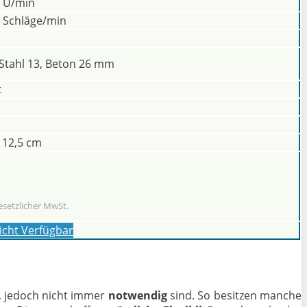
0 U/min
0 Schläge/min
 Stahl 13, Beton 26 mm
t
x 12,5 cm
esetzlicher MwSt.
icht Verfügbar
, jedoch nicht immer
notwendig
sind. So besitzen manche