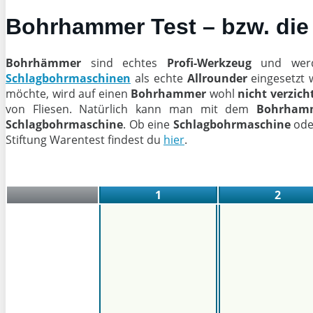
Bohrhammer Test – bzw. die
Bohrhämmer
sind echtes
Profi-Werkzeug
und werde
Schlagbohrmaschinen
als echte
Allrounder
eingesetzt 
möchte, wird auf einen
Bohrhammer
wohl
nicht verzich
von Fliesen. Natürlich kann man mit dem
Bohrham
Schlagbohrmaschine
. Ob eine
Schlagbohrmaschine
ode
Stiftung Warentest findest du
hier
.
1
2