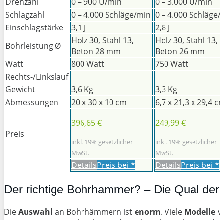
Drehzahl
0 – 900 U/min
0 – 3.000 U/min
Schlagzahl
0 – 4.000 Schläge/min
0 – 4.000 Schläge
Einschlagstärke
3,1 J
2,8 J
Holz 30, Stahl 13,
Holz 30, Stahl 13,
Bohrleistung Ø
Beton 28 mm
Beton 26 mm
Watt
800 Watt
750 Watt
Rechts-/Linkslauf
Gewicht
3,6 Kg
3,3 Kg
Abmessungen
20 x 30 x 10 cm
6,7 x 21,3 x 29,4 
396,65 €
249,99 €
Preis
inkl. 19% gesetzlicher
inkl. 19% gesetzlicher
MwSt.
MwSt.
Details
Preis bei
*
Details
Preis bei
*
Der richtige Bohrhammer? – Die Qual de
Die
Auswahl
an Bohrhämmern ist
enorm
. Viele
Modelle
v