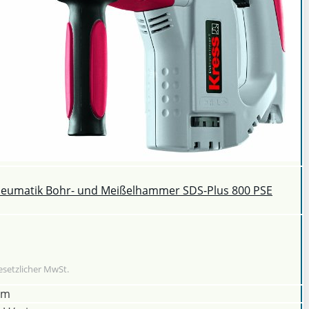
neumatik Bohr- und Meißelhammer SDS-Plus 800 PSE
esetzlicher MwSt.
om