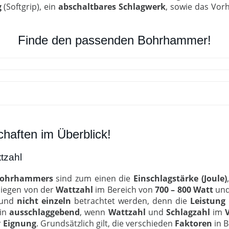
g
(Softgrip), ein
abschaltbares Schlagwerk
, sowie das Vor
Finde den passenden Bohrhammer!
haften im Überblick!
tzahl
ohrhammers
sind zum einen die
Einschlagstärke (Joule)
 liegen von der
Wattzahl
im Bereich von
700 – 800 Watt
und
und
nicht einzeln
betrachtet werden, denn die
Leistung
ein
ausschlaggebend
, wenn
Wattzahl
und
Schlagzahl
im
V
r
Eignung
. Grundsätzlich gilt, die verschieden
Faktoren
in B