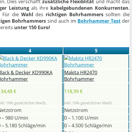
n. Dies verschafft
zusätzliche Flexiblität
und macht das
ger
Leistung
als ihre
kabelgebundenen
Konkurrenten
.
 Für die
Wahl
des
richtigen Bohrhammers
sollten die
htigen Bohrhammers
sind auch im
Bohrhammer Test
der
bereits
unter 150 Euro!
4
5
Black & Decker KD990KA
Makita HR2470
Bohrhammer
Bohrhammer
134,48 €
118,99 €
nkl. 19% gesetzlicher MwSt.
inkl. 19% gesetzlicher MwSt.
Netzstrom
Netzstrom
0 – 980 U/min
0 – 1.100 U/min
0 – 5.180 Schläge/min
0 – 4.500 Schläge/min