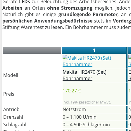
Geräte
LEDs
zur Beleuchtung des Arbeitsbereiches. Ande
Arbeiten
an Orten
ohne Stromzugang
möglich. Jedoc
Natürlich gibt es einige
grundlegende Parameter
, an 
persönlichen
Anwendungsbedürfnisse
stets im
Vorder
Stiftung Warentest zu lesen. Ein Bohrhammer muss zude
1
Makita HR2470 (Set)
E
Modell
Bohrhammer
170,27 €
1
Preis
inkl. 19% gesetzlicher MwSt.
i
Antrieb
Netzstrom
N
Drehzahl
0 – 1.100 U/min
0
Schlagzahl
0 – 4.500 Schläge/min
0