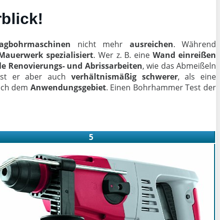
blick!
lagbohrmaschinen
nicht mehr
ausreichen
. Während
Mauerwerk
spezialisiert
. Wer z. B. eine
Wand einreißen
le
Renovierungs- und Abrissarbeiten
, wie das Abmeißeln
 ist er aber auch
verhältnismäßig schwerer
, als eine
 nach dem
Anwendungsgebiet
. Einen Bohrhammer Test der
5