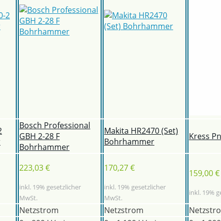
Bosch Professional
2
Makita HR2470 (Set)
GBH 2-28 F
Kress P
r
Bohrhammer
Bohrhammer
223,03 €
170,27 €
159,00 €
inkl. 19% gesetzlicher
inkl. 19% gesetzlicher
inkl. 19% g
MwSt.
MwSt.
Netzstrom
Netzstrom
Netzstr