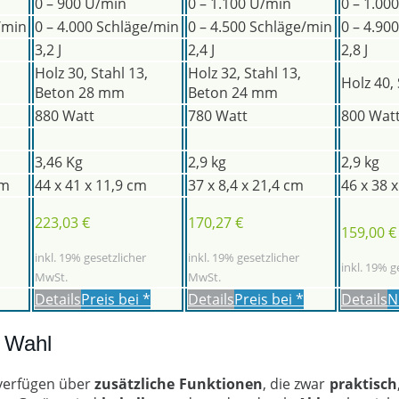
0 – 900 U/min
0 – 1.100 U/min
0 – 1.00
/min
0 – 4.000 Schläge/min
0 – 4.500 Schläge/min
0 – 4.90
3,2 J
2,4 J
2,8 J
Holz 30, Stahl 13,
Holz 32, Stahl 13,
Holz 40,
Beton 28 mm
Beton 24 mm
880 Watt
780 Watt
800 Wat
3,46 Kg
2,9 kg
2,9 kg
cm
44 x 41 x 11,9 cm
37 x 8,4 x 21,4 cm
46 x 38 
223,03 €
170,27 €
159,00 €
inkl. 19% gesetzlicher
inkl. 19% gesetzlicher
inkl. 19% g
MwSt.
MwSt.
Details
Preis bei
*
Details
Preis bei
*
Details
N
r Wahl
erfügen über
zusätzliche
Funktionen
, die zwar
praktisch