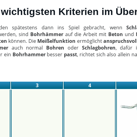
 wichtigsten
Kriterien im Über
n spätestens dann ins Spiel gebracht, wenn
Sch
werden, sind
Bohrhämmer
auf die Arbeit mit
Beton
und
ten
können. Die
Meißelfunktion
ermöglicht
anspruchsvol
mer
auch normal
Bohren
oder
Schlagbohren
, dafür
r ein
Bohrhammer
besser
passt
, richtet sich also allein
3
4