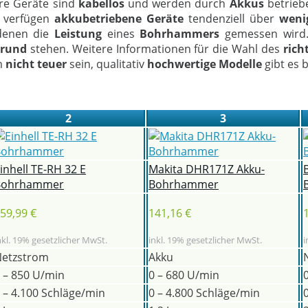
re Geräte sind
kabellos
und werden durch
Akkus
betriebe
h verfügen
akkubetriebene
Geräte
tendenziell über
weni
denen die
Leistung
eines
Bohrhammers
gemessen wird.
grund
stehen. Weitere Informationen für die Wahl des
ric
m
nicht teuer
sein, qualitativ
hochwertige
Modelle
gibt es 
2
3
inhell TE-RH 32 E
Makita DHR171Z Akku-
Bohrhammer
Bohrhammer
59,99 €
141,16 €
nkl. 19% gesetzlicher MwSt.
inkl. 19% gesetzlicher MwSt.
i
etzstrom
Akku
 – 850 U/min
0 – 680 U/min
 – 4.100 Schläge/min
0 – 4.800 Schläge/min