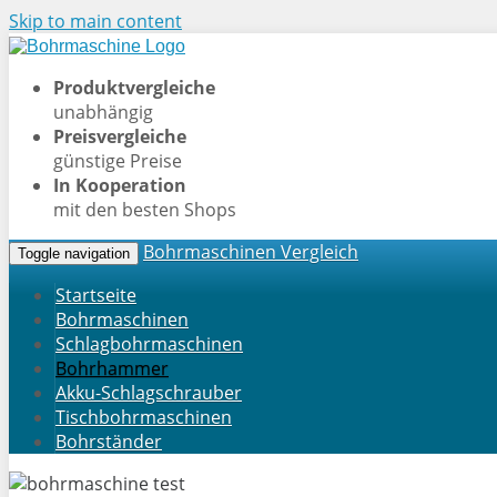
Skip to main content
Produktvergleiche
unabhängig
Preisvergleiche
günstige Preise
In Kooperation
mit den besten Shops
Bohrmaschinen Vergleich
Toggle navigation
Startseite
Bohrmaschinen
Schlagbohrmaschinen
Bohrhammer
Akku-Schlagschrauber
Tischbohrmaschinen
Bohrständer