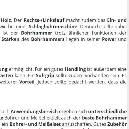
.
Holz
. Der
Rechts-/Linkslauf
macht zudem das
Ein- und
wie bei einer
Schlagbohrmaschine
. Dennoch sollte dabei
ist der
Bohrhammer
trotz ähnlicher Funktionen der
e
Stärken
des
Bohrhammers
liegen in seiner
Power
und
ung
ermöglicht. Für ein gutes
Handling
ist außerdem eine
lasten
kann. Ein
Softgrip
sollte zudem vorhanden sein. Es
 weiterer
Vorteil
, jedoch sollte bedacht werden, dass die
 nach
Anwendungsbereich
ergeben sich
unterschiedliche
ge
Bohrer und Meißel erzielt auch der
beste
Bohrhammer
, ein
Bohrer- und Meißelset
anzuschaffen. Gutes
Zubehör