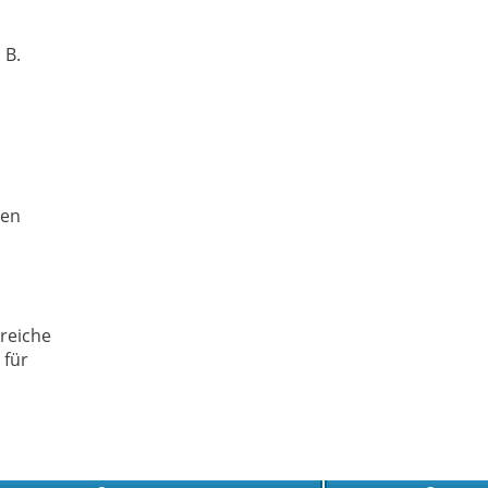
 B.
ien
reiche
 für