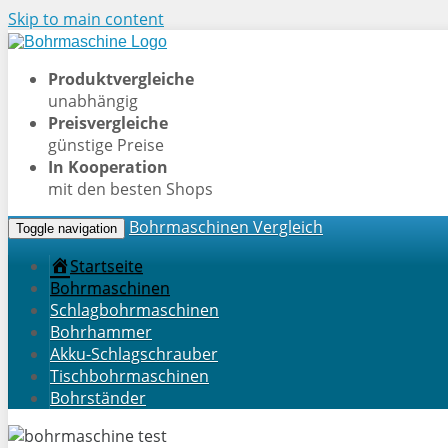
Skip to main content
Produktvergleiche
unabhängig
Preisvergleiche
günstige Preise
In Kooperation
mit den besten Shops
Bohrmaschinen Vergleich
Toggle navigation
Startseite
Bohrmaschinen
Schlagbohrmaschinen
Bohrhammer
Akku-Schlagschrauber
Tischbohrmaschinen
Bohrständer