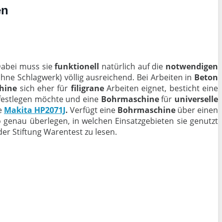
en
Dabei muss sie
funktionell
natürlich auf die
notwendigen
hne Schlagwerk) völlig ausreichend. Bei Arbeiten in
Beton
hine
sich eher für
filigrane
Arbeiten eignet, besticht eine
 festlegen möchte und eine
Bohrmaschine
für
universelle
ie
Makita HP2071J
.
Verfügt eine
Bohrmaschine
über einen
lso genau überlegen, in welchen Einsatzgebieten sie genutzt
er Stiftung Warentest zu lesen.