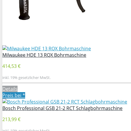
Milwaukee HDE 13 RQX Bohrmaschine
414,53 €
inkl. 19% gesetzlicher MwSt.
Details
Preis bei
*
Bosch Professional GSB 21-2 RCT Schlagbohrmaschine
213,99 €
inkl. 19% gesetzlicher MwSt.